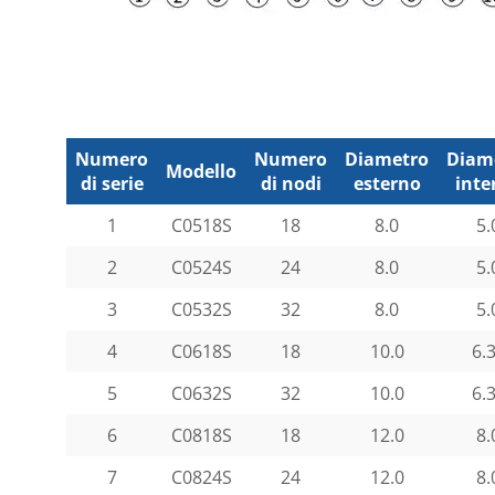
Numero
Numero
Diametro
Diam
Modello
di serie
di nodi
esterno
inte
1
C0518S
18
8.0
5.
2
C0524S
24
8.0
5.
3
C0532S
32
8.0
5.
4
C0618S
18
10.0
6.
5
C0632S
32
10.0
6.
6
C0818S
18
12.0
8.
7
C0824S
24
12.0
8.