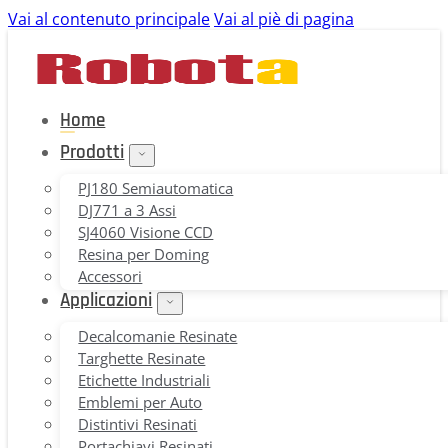
Vai al contenuto principale
Vai al piè di pagina
Home
Prodotti
PJ180 Semiautomatica
DJ771 a 3 Assi
SJ4060 Visione CCD
Resina per Doming
Accessori
Applicazioni
Decalcomanie Resinate
Targhette Resinate
Etichette Industriali
Emblemi per Auto
Distintivi Resinati
Portachiavi Resinati