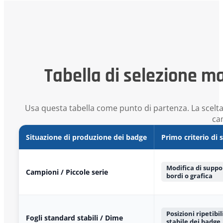
Tabella di selezione m
Usa questa tabella come punto di partenza. La scelta
ca
Situazione di produzione dei badge
Primo criterio di 
Modifica di suppor
Campioni / Piccole serie
bordi o grafica
Posizioni ripetibil
Fogli standard stabili / Dime
stabile dei badge