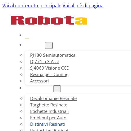
Vai al contenuto principale
Vai al piè di pagina
Home
Prodotti
PJ180 Semiautomatica
DJ771 a 3 Assi
SJ4060 Visione CCD
Resina per Doming
Accessori
Applicazioni
Decalcomanie Resinate
Targhette Resinate
Etichette Industriali
Emblemi per Auto
Distintivi Resinati
Portachiavi Resinati