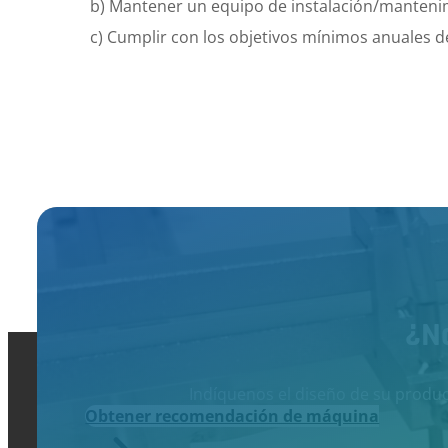
b) Mantener un equipo de instalación/manteni
c) Cumplir con los objetivos mínimos anuales d
¿N
Indíquenos el diseño de su produc
Obtener recomendación de máquina