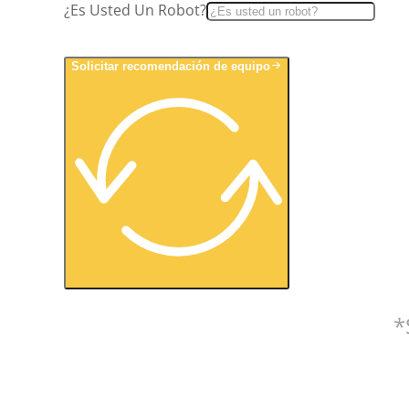
¿Es Usted Un Robot?
Solicitar recomendación de equipo
*