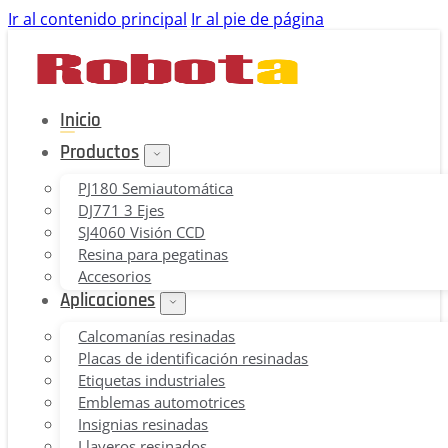
Ir al contenido principal
Ir al pie de página
Inicio
Productos
PJ180 Semiautomática
DJ771 3 Ejes
SJ4060 Visión CCD
Resina para pegatinas
Accesorios
Aplicaciones
Calcomanías resinadas
Placas de identificación resinadas
Etiquetas industriales
Emblemas automotrices
Insignias resinadas
Llaveros resinados