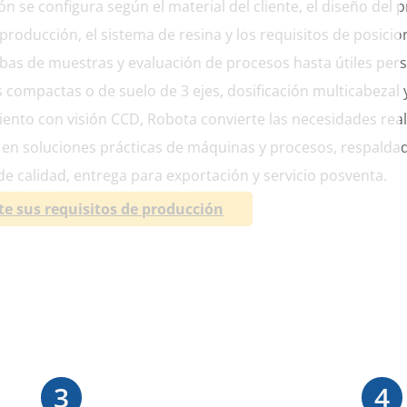
n se configura según el material del cliente, el diseño del p
 producción, el sistema de resina y los requisitos de posici
as de muestras y evaluación de procesos hasta útiles pers
 compactas o de suelo de 3 ejes, dosificación multicabezal 
ento con visión CCD, Robota convierte las necesidades rea
en soluciones prácticas de máquinas y procesos, respalda
de calidad, entrega para exportación y servicio posventa.
te sus requisitos de producción
3
4