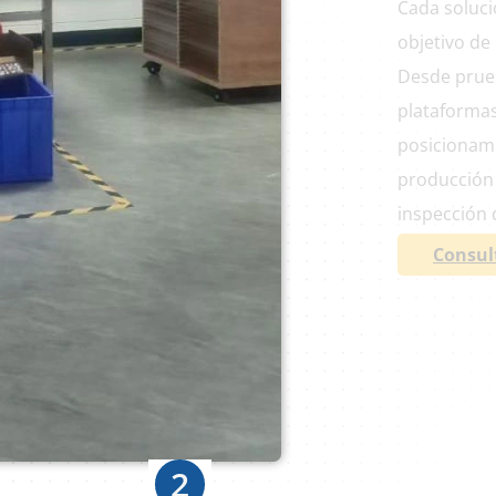
Cada solució
objetivo de
Desde prueb
plataformas
posicionami
producción 
inspección 
Consul
2