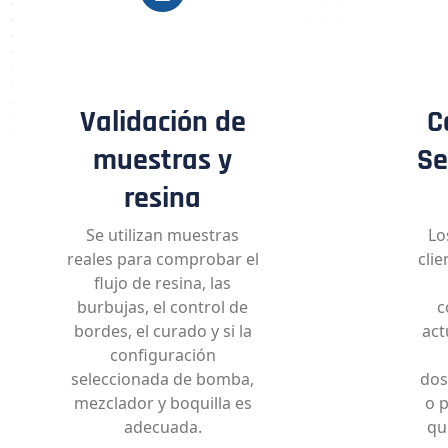
Validación de
C
muestras y
Se
resina
Se utilizan muestras
Lo
reales para comprobar el
cli
flujo de resina, las
burbujas, el control de
c
bordes, el curado y si la
act
configuración
seleccionada de bomba,
dos
mezclador y boquilla es
o 
adecuada.
qu