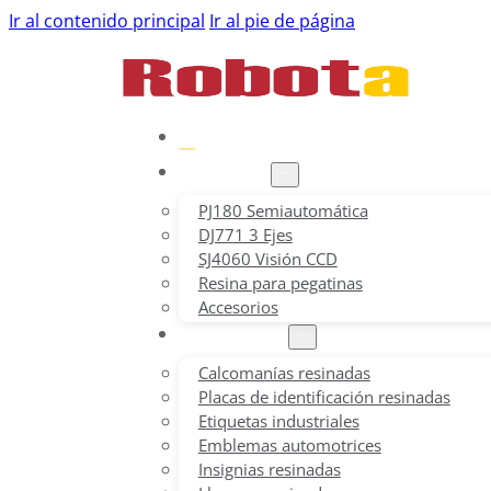
Ir al contenido principal
Ir al pie de página
Inicio
Productos
PJ180 Semiautomática
DJ771 3 Ejes
SJ4060 Visión CCD
Resina para pegatinas
Accesorios
Aplicaciones
Calcomanías resinadas
Placas de identificación resinadas
Etiquetas industriales
Emblemas automotrices
Insignias resinadas