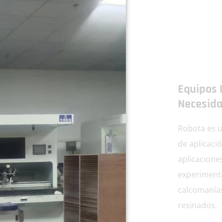
Equipos 
Necesida
Robota es u
de aplicaci
aplicacione
experiment
calcomanías,
resinados.