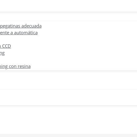
 pegatinas adecuada
ente a automática
n CCD
ing
ing con resina