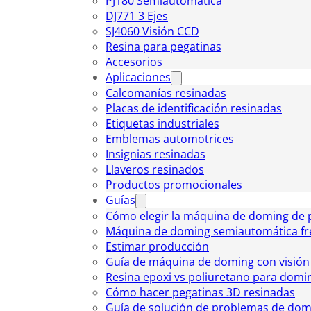
PJ180 Semiautomática
DJ771 3 Ejes
SJ4060 Visión CCD
Resina para pegatinas
Accesorios
Aplicaciones
Calcomanías resinadas
Placas de identificación resinadas
Etiquetas industriales
Emblemas automotrices
Insignias resinadas
Llaveros resinados
Productos promocionales
Guías
Cómo elegir la máquina de doming de 
Máquina de doming semiautomática fr
Estimar producción
Guía de máquina de doming con visió
Resina epoxi vs poliuretano para domi
Cómo hacer pegatinas 3D resinadas
Guía de solución de problemas de dom