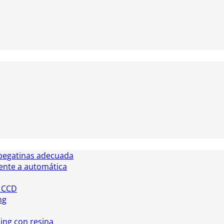
pegatinas adecuada
ente a automática
n CCD
ng
ing con resina