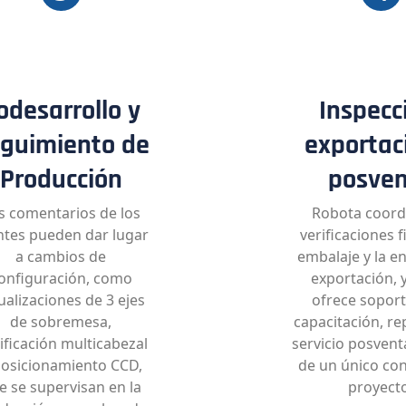
odesarrollo y
Inspecc
guimiento de
exportac
Producción
posve
s comentarios de los
Robota coordi
entes pueden dar lugar
verificaciones fi
a cambios de
embalaje y la e
onfiguración, como
exportación, 
ualizaciones de 3 ejes
ofrece soport
de sobremesa,
capacitación, re
ificación multicabezal
servicio posvent
posicionamiento CCD,
de un único con
e se supervisan en la
proyecto