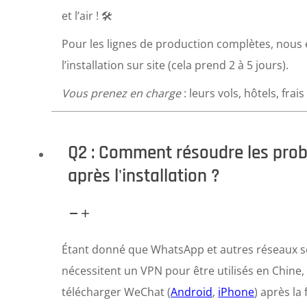
et l’air ! 🛠️
Pour les lignes de production complètes, nous
l’installation sur site (cela prend 2 à 5 jours).
Vous prenez en charge
: leurs vols, hôtels, frai
Q2 : Comment résoudre les pro
après l'installation ?
Étant donné que WhatsApp et autres réseaux so
nécessitent un VPN pour être utilisés en Chin
télécharger WeChat (
Android
,
iPhone
) après la