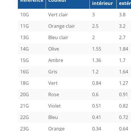
Référence
Couleur
intérieur
extér
10G
Vert clair
3
3.8
11G
Orange clair
2.5
3.2
13G
Bleu clair
2
2.7
14G
Olive
1.55
1.84
15G
Ambre
1.36
1.7
16G
Gris
1.2
1.64
18G
Vert
0.84
1.27
20G
Rose
0.6
0.91
21G
Violet
0.51
0.82
22G
Bleu
0.41
0.72
23G
Orange
0.34
0.64