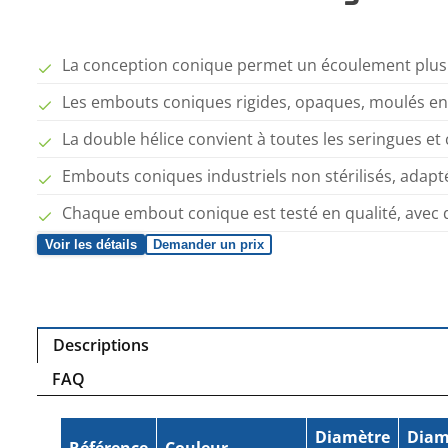
La conception conique permet un écoulement plus f
Les embouts coniques rigides, opaques, moulés en p
La double hélice convient à toutes les seringues e
Embouts coniques industriels non stérilisés, adapté
Chaque embout conique est testé en qualité, avec 
Voir les détails
Demander un prix
Descriptions
FAQ
Diamètre
Diam