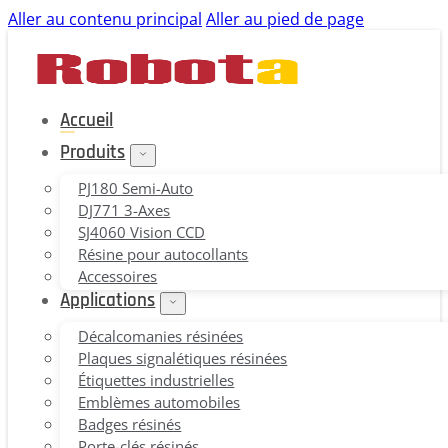
Aller au contenu principal
Aller au pied de page
Accueil
Produits
PJ180 Semi-Auto
DJ771 3-Axes
SJ4060 Vision CCD
Résine pour autocollants
Accessoires
Applications
Décalcomanies résinées
Plaques signalétiques résinées
Étiquettes industrielles
Emblèmes automobiles
Badges résinés
Porte-clés résinés