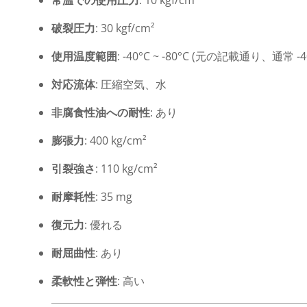
常温での使用圧力
: 10 kgf/cm²
破裂圧力
: 30 kgf/cm²
使用温度範囲
: -40°C ~ -80°C (元の記載通り、通常 -40
対応流体
: 圧縮空気、水
非腐食性油への耐性
: あり
膨張力
: 400 kg/cm²
引裂強さ
: 110 kg/cm²
耐摩耗性
: 35 mg
復元力
: 優れる
耐屈曲性
: あり
柔軟性と弾性
: 高い