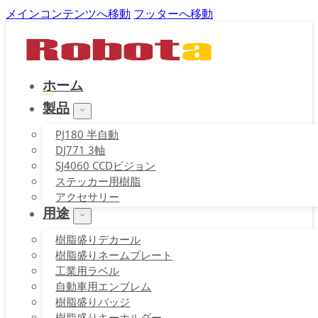
メインコンテンツへ移動
フッターへ移動
ホーム
製品
PJ180 半自動
DJ771 3軸
SJ4060 CCDビジョン
ステッカー用樹脂
アクセサリー
用途
樹脂盛りデカール
樹脂盛りネームプレート
工業用ラベル
自動車用エンブレム
樹脂盛りバッジ
樹脂盛りキーホルダー